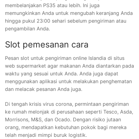
membelanjakan PS35 atau lebih. Ini juga
memungkinkan Anda untuk mengubah keranjang Anda
hingga pukul 23:00 sehari sebelum pengiriman atau
pengambilan Anda.
Slot pemesanan cara
Pesan slot untuk pengiriman online Islandia di situs
web supermarket agar makanan Anda diantarkan pada
waktu yang sesuai untuk Anda. Anda juga dapat
menggunakan aplikasi untuk melakukan penghematan
dan melacak pesanan Anda juga.
Di tengah krisis virus corona, permintaan pengiriman
ke rumah melonjak di perusahaan seperti Tesco, Asda,
Morrisons, M&S, dan Ocado. Dengan risiko jutaan
orang, mendapatkan kebutuhan pokok bagi mereka
telah menjadi mimpi buruk logistik.