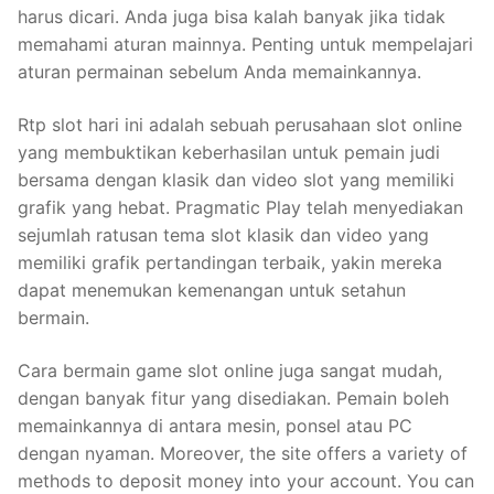
harus dicari. Anda juga bisa kalah banyak jika tidak
memahami aturan mainnya. Penting untuk mempelajari
aturan permainan sebelum Anda memainkannya.
Rtp slot hari ini adalah sebuah perusahaan slot online
yang membuktikan keberhasilan untuk pemain judi
bersama dengan klasik dan video slot yang memiliki
grafik yang hebat. Pragmatic Play telah menyediakan
sejumlah ratusan tema slot klasik dan video yang
memiliki grafik pertandingan terbaik, yakin mereka
dapat menemukan kemenangan untuk setahun
bermain.
Cara bermain game slot online juga sangat mudah,
dengan banyak fitur yang disediakan. Pemain boleh
memainkannya di antara mesin, ponsel atau PC
dengan nyaman. Moreover, the site offers a variety of
methods to deposit money into your account. You can