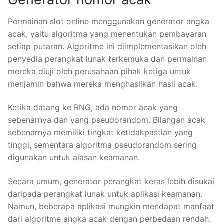
Permainan slot online menggunakan generator angka
acak, yaitu algoritma yang menentukan pembayaran
setiap putaran. Algoritme ini diimplementasikan oleh
penyedia perangkat lunak terkemuka dan permainan
mereka diuji oleh perusahaan pihak ketiga untuk
menjamin bahwa mereka menghasilkan hasil acak.
Ketika datang ke RNG, ada nomor acak yang
sebenarnya dan yang pseudorandom. Bilangan acak
sebenarnya memiliki tingkat ketidakpastian yang
tinggi, sementara algoritma pseudorandom sering
digunakan untuk alasan keamanan.
Secara umum, generator perangkat keras lebih disukai
daripada perangkat lunak untuk aplikasi keamanan.
Namun, beberapa aplikasi mungkin mendapat manfaat
dari algoritme angka acak dengan perbedaan rendah.