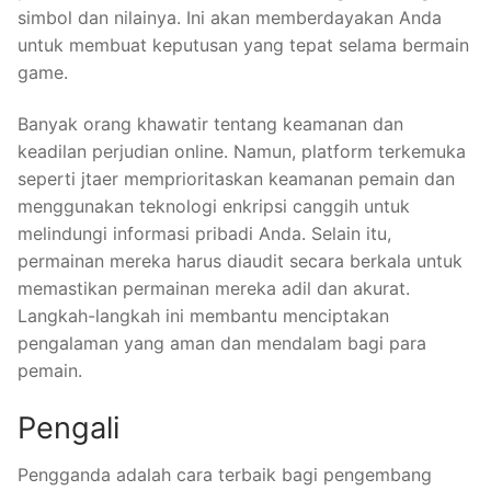
simbol dan nilainya. Ini akan memberdayakan Anda
untuk membuat keputusan yang tepat selama bermain
game.
Banyak orang khawatir tentang keamanan dan
keadilan perjudian online. Namun, platform terkemuka
seperti jtaer memprioritaskan keamanan pemain dan
menggunakan teknologi enkripsi canggih untuk
melindungi informasi pribadi Anda. Selain itu,
permainan mereka harus diaudit secara berkala untuk
memastikan permainan mereka adil dan akurat.
Langkah-langkah ini membantu menciptakan
pengalaman yang aman dan mendalam bagi para
pemain.
Pengali
Pengganda adalah cara terbaik bagi pengembang