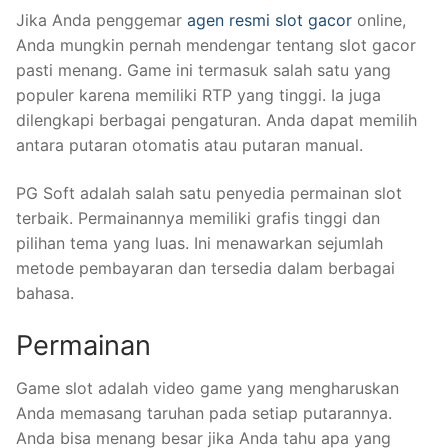
Jika Anda penggemar
agen resmi slot gacor
online,
Anda mungkin pernah mendengar tentang slot gacor
pasti menang. Game ini termasuk salah satu yang
populer karena memiliki RTP yang tinggi. Ia juga
dilengkapi berbagai pengaturan. Anda dapat memilih
antara putaran otomatis atau putaran manual.
PG Soft adalah salah satu penyedia permainan slot
terbaik. Permainannya memiliki grafis tinggi dan
pilihan tema yang luas. Ini menawarkan sejumlah
metode pembayaran dan tersedia dalam berbagai
bahasa.
Permainan
Game slot adalah video game yang mengharuskan
Anda memasang taruhan pada setiap putarannya.
Anda bisa menang besar jika Anda tahu apa yang