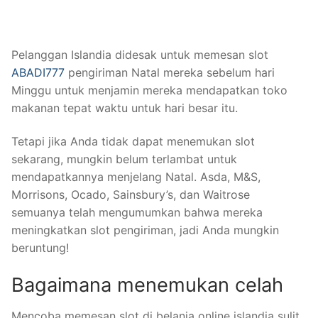
Pelanggan Islandia didesak untuk memesan slot
ABADI777
pengiriman Natal mereka sebelum hari
Minggu untuk menjamin mereka mendapatkan toko
makanan tepat waktu untuk hari besar itu.
Tetapi jika Anda tidak dapat menemukan slot
sekarang, mungkin belum terlambat untuk
mendapatkannya menjelang Natal. Asda, M&S,
Morrisons, Ocado, Sainsbury’s, dan Waitrose
semuanya telah mengumumkan bahwa mereka
meningkatkan slot pengiriman, jadi Anda mungkin
beruntung!
Bagaimana menemukan celah
Mencoba memesan slot di belanja online islandia sulit