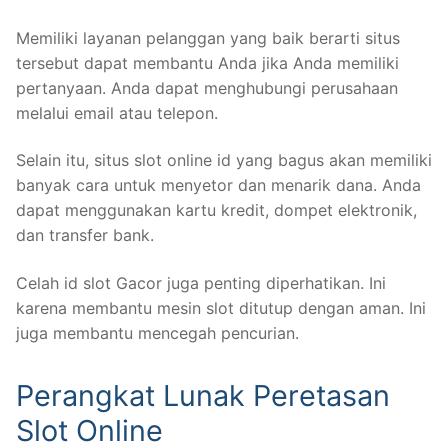
Memiliki layanan pelanggan yang baik berarti situs
tersebut dapat membantu Anda jika Anda memiliki
pertanyaan. Anda dapat menghubungi perusahaan
melalui email atau telepon.
Selain itu, situs slot online id yang bagus akan memiliki
banyak cara untuk menyetor dan menarik dana. Anda
dapat menggunakan kartu kredit, dompet elektronik,
dan transfer bank.
Celah id slot Gacor juga penting diperhatikan. Ini
karena membantu mesin slot ditutup dengan aman. Ini
juga membantu mencegah pencurian.
Perangkat Lunak Peretasan
Slot Online