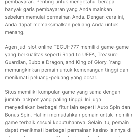
pembayaran. Penting untuk mengetahui berapa
banyak garis pembayaran yang Anda mainkan
sebelum memulai permainan Anda. Dengan cara ini,
Anda dapat memaksimalkan peluang Anda untuk
menang.
Agen judi slot online TEGUH777 memiliki game-game
yang berkualitas seperti Road to UEFA, Treasure
Guardian, Bubble Dragon, and King of Glory. Yang
memungkinkan pemain untuk kemenangan tinggi dan
menikmati peluang-peluang yang besar.
Situs memiliki kumpulan game yang sama dengan
jumlah jackpot yang paling tinggi. Ini juga
menyediakan berbagai fitur lain seperti Auto Spin dan
Bonus Spin. Hal ini memudahkan pemain untuk memilih
game terbaik sesuai kebutuhannya. Selain itu, pemain
dapat menikmati berbagai permainan kasino lainnya di