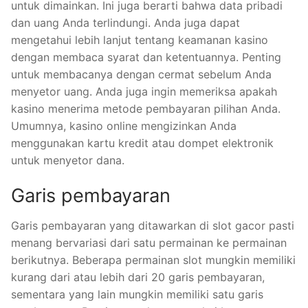
untuk dimainkan. Ini juga berarti bahwa data pribadi
dan uang Anda terlindungi. Anda juga dapat
mengetahui lebih lanjut tentang keamanan kasino
dengan membaca syarat dan ketentuannya. Penting
untuk membacanya dengan cermat sebelum Anda
menyetor uang. Anda juga ingin memeriksa apakah
kasino menerima metode pembayaran pilihan Anda.
Umumnya, kasino online mengizinkan Anda
menggunakan kartu kredit atau dompet elektronik
untuk menyetor dana.
Garis pembayaran
Garis pembayaran yang ditawarkan di slot gacor pasti
menang bervariasi dari satu permainan ke permainan
berikutnya. Beberapa permainan slot mungkin memiliki
kurang dari atau lebih dari 20 garis pembayaran,
sementara yang lain mungkin memiliki satu garis