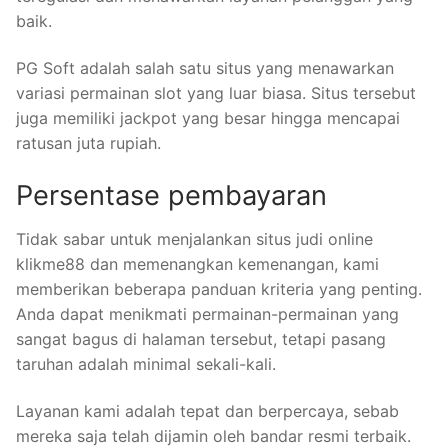
baik.
PG Soft adalah salah satu situs yang menawarkan
variasi permainan slot yang luar biasa. Situs tersebut
juga memiliki jackpot yang besar hingga mencapai
ratusan juta rupiah.
Persentase pembayaran
Tidak sabar untuk menjalankan situs judi online
klikme88 dan memenangkan kemenangan, kami
memberikan beberapa panduan kriteria yang penting.
Anda dapat menikmati permainan-permainan yang
sangat bagus di halaman tersebut, tetapi pasang
taruhan adalah minimal sekali-kali.
Layanan kami adalah tepat dan berpercaya, sebab
mereka saja telah dijamin oleh bandar resmi terbaik.