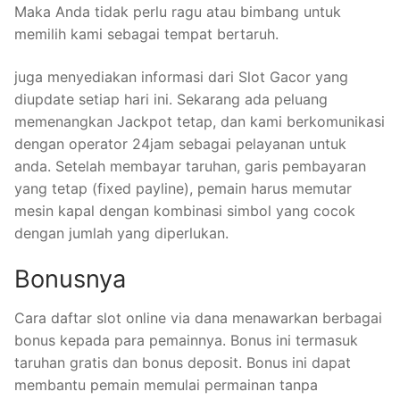
Maka Anda tidak perlu ragu atau bimbang untuk
memilih kami sebagai tempat bertaruh.
juga menyediakan informasi dari Slot Gacor yang
diupdate setiap hari ini. Sekarang ada peluang
memenangkan Jackpot tetap, dan kami berkomunikasi
dengan operator 24jam sebagai pelayanan untuk
anda. Setelah membayar taruhan, garis pembayaran
yang tetap (fixed payline), pemain harus memutar
mesin kapal dengan kombinasi simbol yang cocok
dengan jumlah yang diperlukan.
Bonusnya
Cara daftar slot online via dana menawarkan berbagai
bonus kepada para pemainnya. Bonus ini termasuk
taruhan gratis dan bonus deposit. Bonus ini dapat
membantu pemain memulai permainan tanpa