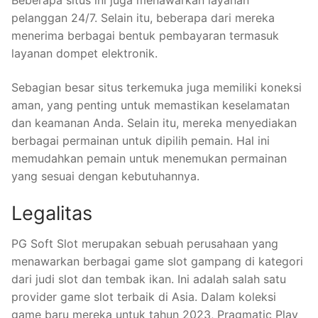
Beberapa situs ini juga menawarkan layanan
pelanggan 24/7. Selain itu, beberapa dari mereka
menerima berbagai bentuk pembayaran termasuk
layanan dompet elektronik.
Sebagian besar situs terkemuka juga memiliki koneksi
aman, yang penting untuk memastikan keselamatan
dan keamanan Anda. Selain itu, mereka menyediakan
berbagai permainan untuk dipilih pemain. Hal ini
memudahkan pemain untuk menemukan permainan
yang sesuai dengan kebutuhannya.
Legalitas
PG Soft Slot merupakan sebuah perusahaan yang
menawarkan berbagai game slot gampang di kategori
dari judi slot dan tembak ikan. Ini adalah salah satu
provider game slot terbaik di Asia. Dalam koleksi
game baru mereka untuk tahun 2023, Pragmatic Play