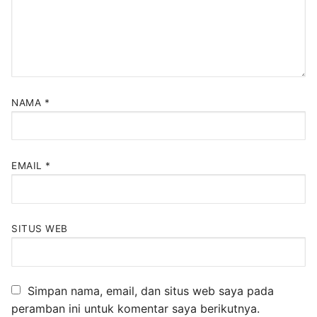
NAMA
*
EMAIL
*
SITUS WEB
Simpan nama, email, dan situs web saya pada
peramban ini untuk komentar saya berikutnya.