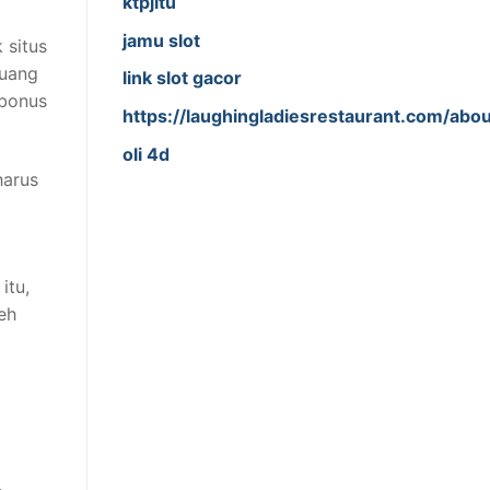
ktpjitu
jamu slot
 situs
 uang
link slot gacor
 bonus
https://laughingladiesrestaurant.com/abou
oli 4d
harus
itu,
eh
.