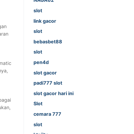
NAGA62
slot
link gacor
gan
slot
aran
bebasbet88
slot
pen4d
matic
nya,
slot gacor
padi777 slot
slot gacor hari ini
bagai
Slot
ukan,
cemara 777
slot