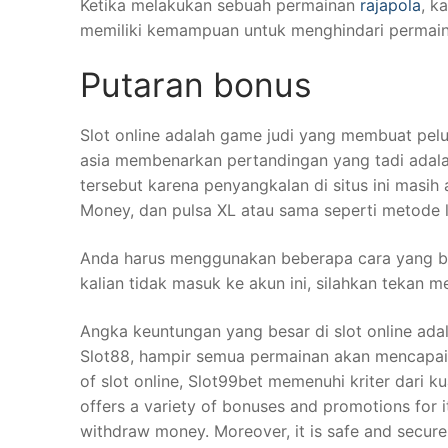
Ketika melakukan sebuah permainan
rajapola
, k
memiliki kemampuan untuk menghindari permai
Putaran bonus
Slot online adalah game judi yang membuat pelu
asia membenarkan pertandingan yang tadi adala
tersebut karena penyangkalan di situs ini masih
Money, dan pulsa XL atau sama seperti metode l
Anda harus menggunakan beberapa cara yang ba
kalian tidak masuk ke akun ini, silahkan tekan 
Angka keuntungan yang besar di slot online ad
Slot88, hampir semua permainan akan mencapai 
of slot online, Slot99bet memenuhi kriter dari 
offers a variety of bonuses and promotions for i
withdraw money. Moreover, it is safe and secure