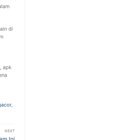
alam
in di
am
, apk
ena
gacor
,
NEXT
am Ini