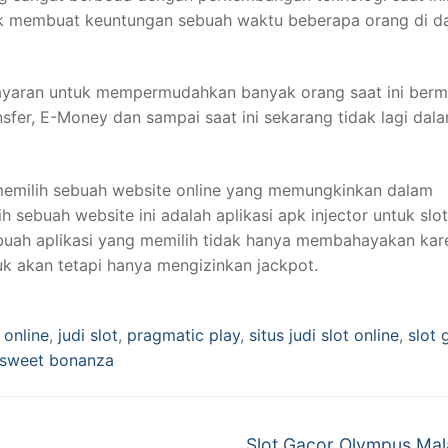
uk membuat keuntungan sebuah waktu beberapa orang di d
yaran untuk mempermudahkan banyak orang saat ini berma
nsfer, E-Money dan sampai saat ini sekarang tidak lagi dal
emilih sebuah website online yang memungkinkan dalam
h sebuah website ini adalah aplikasi apk injector untuk slot
Sebuah aplikasi yang memilih tidak hanya membahayakan kar
k akan tetapi hanya mengizinkan jackpot.
 online
,
judi slot
,
pragmatic play
,
situs judi slot online
,
slot 
sweet bonanza
Next
Slot Gacor Olympus Mal