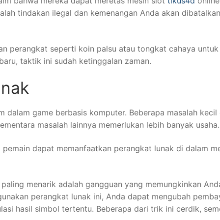
im bahwa mereka dapat meretas mesin slot
tikus4d
online
dalah tindakan ilegal dan kemenangan Anda akan dibatalkan
 perangkat seperti koin palsu atau tongkat cahaya untuk
aru, taktik ini sudah ketinggalan zaman.
unak
m dalam game berbasis komputer. Beberapa masalah kecil
sementara masalah lainnya memerlukan lebih banyak usaha.
ara pemain dapat memanfaatkan perangkat lunak di dalam mes
ng paling menarik adalah gangguan yang memungkinkan And
ggunakan perangkat lunak ini, Anda dapat mengubah pemba
i hasil simbol tertentu. Beberapa dari trik ini cerdik, se