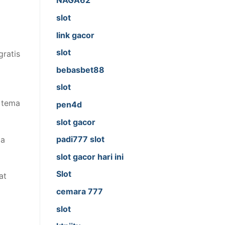
NAGA62
slot
link gacor
slot
ratis
bebasbet88
slot
h tema
pen4d
slot gacor
padi777 slot
da
slot gacor hari ini
Slot
at
cemara 777
slot