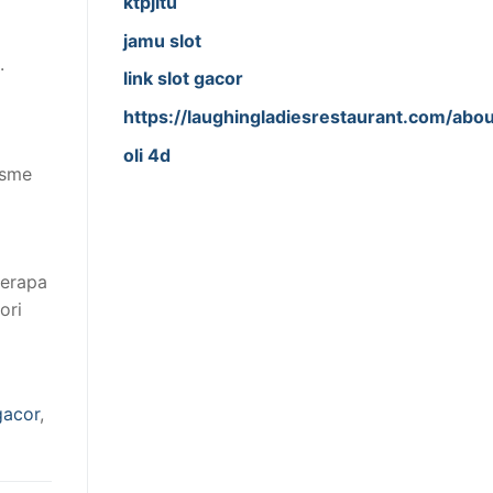
ktpjitu
jamu slot
.
link slot gacor
https://laughingladiesrestaurant.com/abou
oli 4d
isme
berapa
ori
gacor
,