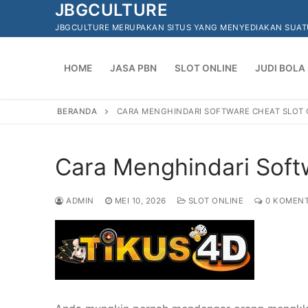
JBGCULTURE
Lompat
ke
JBGCULTURE MERUPAKAN SITUS YANG MENYEDIAKAN SUATU 
konten
HOME
JASA PBN
SLOT ONLINE
JUDI BOLA
BERANDA
CARA MENGHINDARI SOFTWARE CHEAT SLOT 
Cara Menghindari Soft
ADMIN
MEI 10, 2026
SLOT ONLINE
0 KOMEN