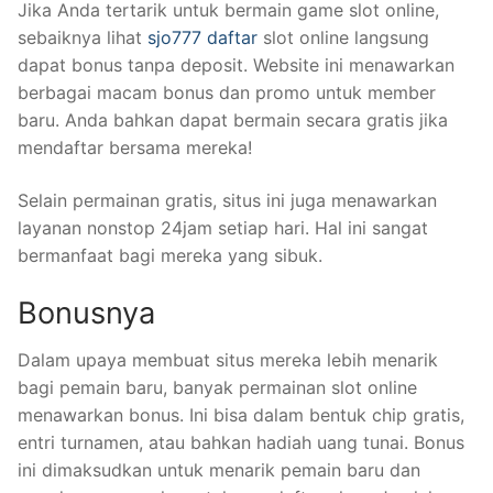
Jika Anda tertarik untuk bermain game slot online,
sebaiknya lihat
sjo777 daftar
slot online langsung
dapat bonus tanpa deposit. Website ini menawarkan
berbagai macam bonus dan promo untuk member
baru. Anda bahkan dapat bermain secara gratis jika
mendaftar bersama mereka!
Selain permainan gratis, situs ini juga menawarkan
layanan nonstop 24jam setiap hari. Hal ini sangat
bermanfaat bagi mereka yang sibuk.
Bonusnya
Dalam upaya membuat situs mereka lebih menarik
bagi pemain baru, banyak permainan slot online
menawarkan bonus. Ini bisa dalam bentuk chip gratis,
entri turnamen, atau bahkan hadiah uang tunai. Bonus
ini dimaksudkan untuk menarik pemain baru dan