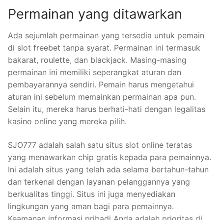
Permainan yang ditawarkan
Ada sejumlah permainan yang tersedia untuk pemain
di slot freebet tanpa syarat. Permainan ini termasuk
bakarat, roulette, dan blackjack. Masing-masing
permainan ini memiliki seperangkat aturan dan
pembayarannya sendiri. Pemain harus mengetahui
aturan ini sebelum memainkan permainan apa pun.
Selain itu, mereka harus berhati-hati dengan legalitas
kasino online yang mereka pilih.
SJO777 adalah salah satu situs slot online teratas
yang menawarkan chip gratis kepada para pemainnya.
Ini adalah situs yang telah ada selama bertahun-tahun
dan terkenal dengan layanan pelanggannya yang
berkualitas tinggi. Situs ini juga menyediakan
lingkungan yang aman bagi para pemainnya.
Keamanan informasi pribadi Anda adalah prioritas di