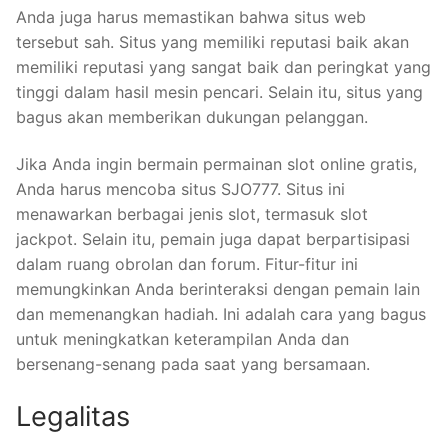
Anda juga harus memastikan bahwa situs web
tersebut sah. Situs yang memiliki reputasi baik akan
memiliki reputasi yang sangat baik dan peringkat yang
tinggi dalam hasil mesin pencari. Selain itu, situs yang
bagus akan memberikan dukungan pelanggan.
Jika Anda ingin bermain permainan slot online gratis,
Anda harus mencoba situs SJO777. Situs ini
menawarkan berbagai jenis slot, termasuk slot
jackpot. Selain itu, pemain juga dapat berpartisipasi
dalam ruang obrolan dan forum. Fitur-fitur ini
memungkinkan Anda berinteraksi dengan pemain lain
dan memenangkan hadiah. Ini adalah cara yang bagus
untuk meningkatkan keterampilan Anda dan
bersenang-senang pada saat yang bersamaan.
Legalitas