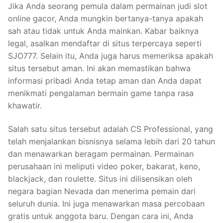
Jika Anda seorang pemula dalam permainan judi slot
online gacor, Anda mungkin bertanya-tanya apakah
sah atau tidak untuk Anda mainkan. Kabar baiknya
legal, asalkan mendaftar di situs terpercaya seperti
SJO777. Selain itu, Anda juga harus memeriksa apakah
situs tersebut aman. Ini akan memastikan bahwa
informasi pribadi Anda tetap aman dan Anda dapat
menikmati pengalaman bermain game tanpa rasa
khawatir.
Salah satu situs tersebut adalah CS Professional, yang
telah menjalankan bisnisnya selama lebih dari 20 tahun
dan menawarkan beragam permainan. Permainan
perusahaan ini meliputi video poker, bakarat, keno,
blackjack, dan roulette. Situs ini dilisensikan oleh
negara bagian Nevada dan menerima pemain dari
seluruh dunia. Ini juga menawarkan masa percobaan
gratis untuk anggota baru. Dengan cara ini, Anda