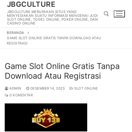
JBGCULTURE
Lompat
ke
JBGCULTURE MERUPAKAN SITUS YANG
MENYEDIAKAN SUATU INFORMASI MENGENAI JUDI
konten
SLOT ONLINE, TOGEL ONLINE, POKER ONLINE, DAN
CASINO ONLINE
BERANDA
Cari:
GAME SLOT ONLINE GRATIS TANPA DOWNLOAD ATAU
REGISTRASI
Game Slot Online Gratis Tanpa
Download Atau Registrasi
ADMIN
DESEMBER 14, 2025
SLOT ONLINE
0 KOMENTAR