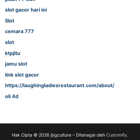
slot gacor hari ini
Slot
cemara 777
slot
ktpjitu
jamu slot
link slot gacor
https://laughingladiesrestaurant.com/about/
oli 4d
Hak Cipta © 2026 jbgculture – Ditenagai oleh
Customify
.