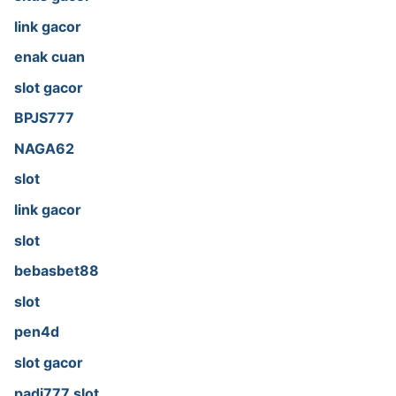
link gacor
enak cuan
slot gacor
BPJS777
NAGA62
slot
link gacor
slot
bebasbet88
slot
pen4d
slot gacor
padi777 slot