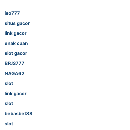
iso777
situs gacor
link gacor
enak cuan
slot gacor
BPJS777
NAGA62
slot
link gacor
slot
bebasbet88
slot