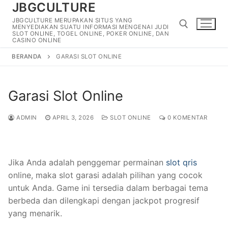
JBGCULTURE
Lompat
ke
JBGCULTURE MERUPAKAN SITUS YANG
MENYEDIAKAN SUATU INFORMASI MENGENAI JUDI
konten
SLOT ONLINE, TOGEL ONLINE, POKER ONLINE, DAN
CASINO ONLINE
BERANDA
GARASI SLOT ONLINE
Cari:
Garasi Slot Online
ADMIN
APRIL 3, 2026
SLOT ONLINE
0 KOMENTAR
Jika Anda adalah penggemar permainan
slot qris
online, maka slot garasi adalah pilihan yang cocok
untuk Anda. Game ini tersedia dalam berbagai tema
berbeda dan dilengkapi dengan jackpot progresif
yang menarik.