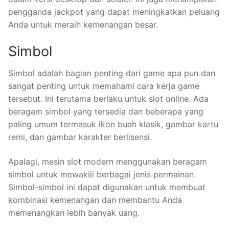
pengganda jackpot yang dapat meningkatkan peluang
Anda untuk meraih kemenangan besar.
Simbol
Simbol adalah bagian penting dari game apa pun dan
sangat penting untuk memahami cara kerja game
tersebut. Ini terutama berlaku untuk slot online. Ada
beragam simbol yang tersedia dan beberapa yang
paling umum termasuk ikon buah klasik, gambar kartu
remi, dan gambar karakter berlisensi.
Apalagi, mesin slot modern menggunakan beragam
simbol untuk mewakili berbagai jenis permainan.
Simbol-simbol ini dapat digunakan untuk membuat
kombinasi kemenangan dan membantu Anda
memenangkan lebih banyak uang.