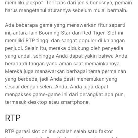
memiliki jackpot. Terlepas dari jenis bonusnya, pemain
harus mengetahui aturannya sebelum mulai bermain.
Ada beberapa game yang menawarkan fitur seperti
ini, antara lain Booming Star dan Red Tiger. Slot ini
memiliki RTP tinggi dan sangat populer di kalangan
penjudi. Selain itu, mereka didukung oleh penyedia
yang andal, sehingga Anda dapat yakin bahwa Anda
berada di tangan yang aman saat memainkannya.
Mereka juga menawarkan berbagai tema permainan
yang berbeda, jadi Anda pasti menemukan yang
sesuai dengan selera Anda. Anda juga dapat
mengakses game-game ini dari perangkat apa pun,
termasuk desktop atau smartphone.
RTP
RTP garasi slot online adalah salah satu faktor