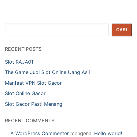
Cari
CARI
RECENT POSTS
Slot RAJA01
The Game Judi Slot Online Uang Asli
Manfaat VPN Slot Gacor
Slot Online Gacor
Slot Gacor Pasti Menang
RECENT COMMENTS
A WordPress Commenter
mengenai
Hello world!