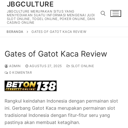
JBGCULTURE
Lompat
ke
JBGCULTURE MERUPAKAN SITUS YANG
MENYEDIAKAN SUATU INFORMASI MENGENAI JUDI
konten
SLOT ONLINE, TOGEL ONLINE, POKER ONLINE, DAN
CASINO ONLINE
BERANDA
GATES OF GATOT KACA REVIEW
Cari:
Gates of Gatot Kaca Review
ADMIN
AGUSTUS 27, 2025
SLOT ONLINE
0 KOMENTAR
Rangkul keindahan Indonesia dengan permainan slot
ini. Gerbang Gatot Kaca merupakan permainan slot
tradisional Indonesia dengan fitur-fitur seru yang
pastinya akan membuat ketagihan.