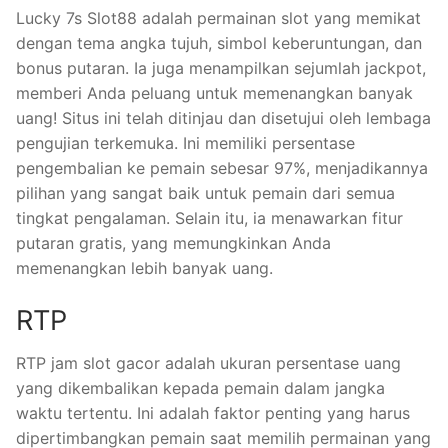
Lucky 7s Slot88 adalah permainan slot yang memikat
dengan tema angka tujuh, simbol keberuntungan, dan
bonus putaran. Ia juga menampilkan sejumlah jackpot,
memberi Anda peluang untuk memenangkan banyak
uang! Situs ini telah ditinjau dan disetujui oleh lembaga
pengujian terkemuka. Ini memiliki persentase
pengembalian ke pemain sebesar 97%, menjadikannya
pilihan yang sangat baik untuk pemain dari semua
tingkat pengalaman. Selain itu, ia menawarkan fitur
putaran gratis, yang memungkinkan Anda
memenangkan lebih banyak uang.
RTP
RTP jam slot gacor adalah ukuran persentase uang
yang dikembalikan kepada pemain dalam jangka
waktu tertentu. Ini adalah faktor penting yang harus
dipertimbangkan pemain saat memilih permainan yang