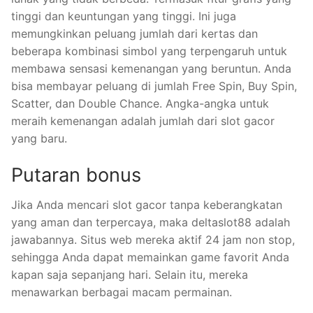
tinggi dan keuntungan yang tinggi. Ini juga
memungkinkan peluang jumlah dari kertas dan
beberapa kombinasi simbol yang terpengaruh untuk
membawa sensasi kemenangan yang beruntun. Anda
bisa membayar peluang di jumlah Free Spin, Buy Spin,
Scatter, dan Double Chance. Angka-angka untuk
meraih kemenangan adalah jumlah dari slot gacor
yang baru.
Putaran bonus
Jika Anda mencari slot gacor tanpa keberangkatan
yang aman dan terpercaya, maka deltaslot88 adalah
jawabannya. Situs web mereka aktif 24 jam non stop,
sehingga Anda dapat memainkan game favorit Anda
kapan saja sepanjang hari. Selain itu, mereka
menawarkan berbagai macam permainan.