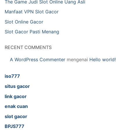
The Game Judi Slot Online Uang Asli
Manfaat VPN Slot Gacor
Slot Online Gacor
Slot Gacor Pasti Menang
RECENT COMMENTS
A WordPress Commenter
mengenai
Hello world!
iso777
situs gacor
link gacor
enak cuan
slot gacor
BPJS777