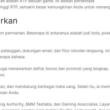
kan adalah RTP sebuah game. Ini adalah persentase
inggi RTP, semakin besar kemungkinan Anda untuk menang
arkan
m permainan. Beberapa di antaranya adalah judi bola, poke
 pelanggan, dukungan email, dan fitur obrolan langsung. Ini
erapa bahasa.
juga menawarkan daftar bonus dan promosi yang lengkap. 
us.
an, dan mendukung berbagai mata uang. Selain itu, ia memi
anan Anda.
ming Authority, BMM Testlabs, dan Gaming Associates. Laya