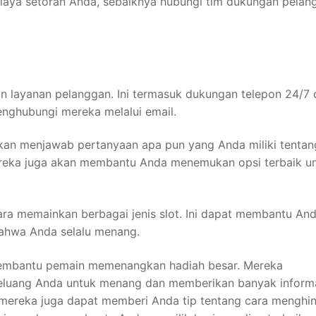
biaya setoran Anda, sebaiknya hubungi tim dukungan pelan
han layanan pelanggan. Ini termasuk dukungan telepon 24/7
enghubungi mereka melalui email.
 akan menjawab pertanyaan apa pun yang Anda miliki tentan
reka juga akan membantu Anda menemukan opsi terbaik u
ra memainkan berbagai jenis slot. Ini dapat membantu An
ahwa Anda selalu menang.
k membantu pemain memenangkan hadiah besar. Mereka
eluang Anda untuk menang dan memberikan banyak inform
tu, mereka juga dapat memberi Anda tip tentang cara menghin