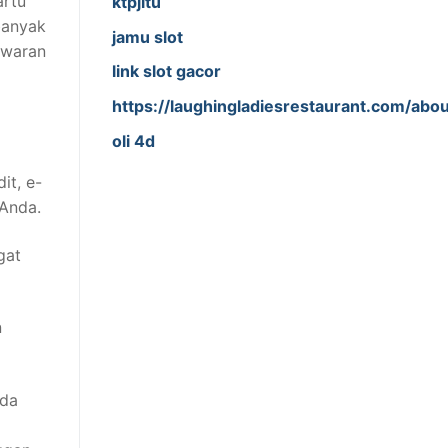
artu
ktpjitu
banyak
jamu slot
awaran
link slot gacor
https://laughingladiesrestaurant.com/abou
oli 4d
it, e-
 Anda.
gat
n
nda