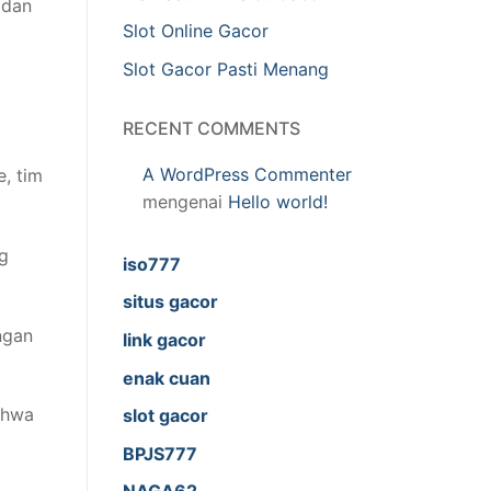
 dan
Slot Online Gacor
Slot Gacor Pasti Menang
RECENT COMMENTS
A WordPress Commenter
, tim
mengenai
Hello world!
ng
iso777
situs gacor
ngan
link gacor
enak cuan
ahwa
slot gacor
BPJS777