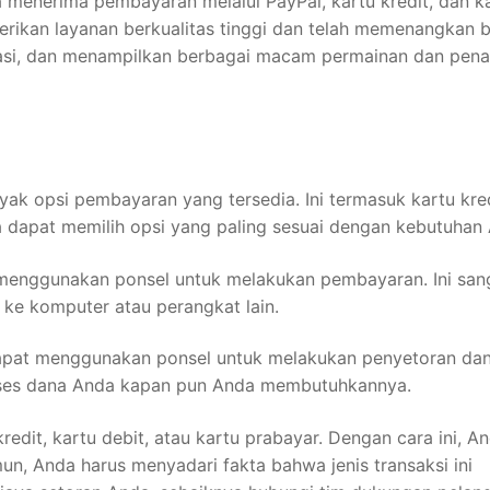
a menerima pembayaran melalui PayPal, kartu kredit, dan k
erikan layanan berkualitas tinggi dan telah memenangkan 
gasi, dan menampilkan berbagai macam permainan dan pen
nyak opsi pembayaran yang tersedia. Ini termasuk kartu kred
da dapat memilih opsi yang paling sesuai dengan kebutuhan
 menggunakan ponsel untuk melakukan pembayaran. Ini san
ke komputer atau perangkat lain.
a dapat menggunakan ponsel untuk melakukan penyetoran da
ses dana Anda kapan pun Anda membutuhkannya.
dit, kartu debit, atau kartu prabayar. Dengan cara ini, A
 Anda harus menyadari fakta bahwa jenis transaksi ini