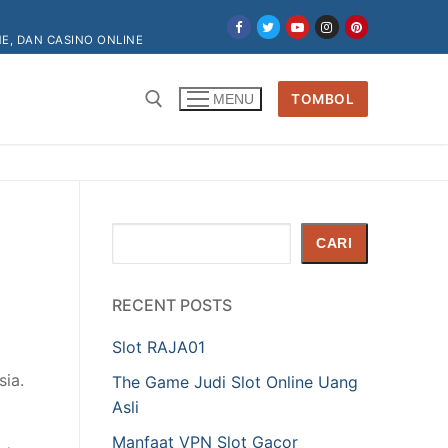
E, DAN CASINO ONLINE
TOMBOL
MENU
Cari
CARI
RECENT POSTS
Slot RAJA01
sia.
The Game Judi Slot Online Uang
Asli
Manfaat VPN Slot Gacor