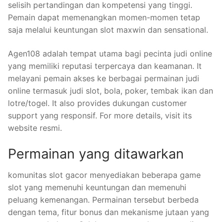
selisih pertandingan dan kompetensi yang tinggi.
Pemain dapat memenangkan momen-momen tetap
saja melalui keuntungan slot maxwin dan sensational.
Agen108 adalah tempat utama bagi pecinta judi online
yang memiliki reputasi terpercaya dan keamanan. It
melayani pemain akses ke berbagai permainan judi
online termasuk judi slot, bola, poker, tembak ikan dan
lotre/togel. It also provides dukungan customer
support yang responsif. For more details, visit its
website resmi.
Permainan yang ditawarkan
komunitas slot gacor menyediakan beberapa game
slot yang memenuhi keuntungan dan memenuhi
peluang kemenangan. Permainan tersebut berbeda
dengan tema, fitur bonus dan mekanisme jutaan yang