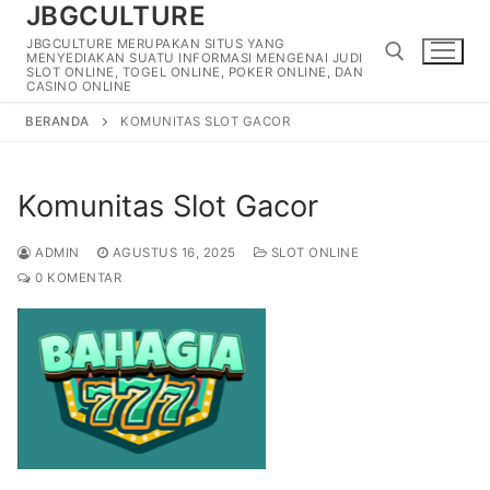
JBGCULTURE
Lompat
ke
JBGCULTURE MERUPAKAN SITUS YANG
MENYEDIAKAN SUATU INFORMASI MENGENAI JUDI
konten
SLOT ONLINE, TOGEL ONLINE, POKER ONLINE, DAN
CASINO ONLINE
BERANDA
KOMUNITAS SLOT GACOR
Cari:
Komunitas Slot Gacor
ADMIN
AGUSTUS 16, 2025
SLOT ONLINE
0 KOMENTAR