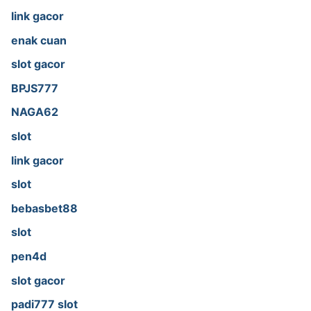
link gacor
enak cuan
slot gacor
BPJS777
NAGA62
slot
link gacor
slot
bebasbet88
slot
pen4d
slot gacor
padi777 slot