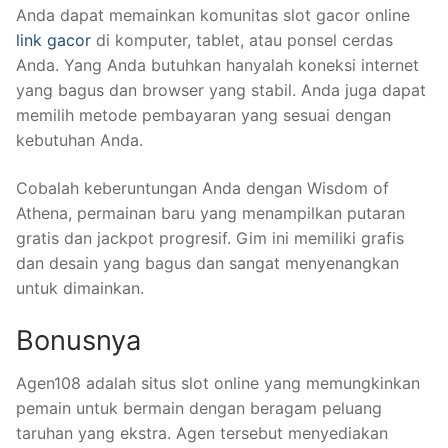
Anda dapat memainkan komunitas slot gacor online
link gacor
di komputer, tablet, atau ponsel cerdas
Anda. Yang Anda butuhkan hanyalah koneksi internet
yang bagus dan browser yang stabil. Anda juga dapat
memilih metode pembayaran yang sesuai dengan
kebutuhan Anda.
Cobalah keberuntungan Anda dengan Wisdom of
Athena, permainan baru yang menampilkan putaran
gratis dan jackpot progresif. Gim ini memiliki grafis
dan desain yang bagus dan sangat menyenangkan
untuk dimainkan.
Bonusnya
Agen108 adalah situs slot online yang memungkinkan
pemain untuk bermain dengan beragam peluang
taruhan yang ekstra. Agen tersebut menyediakan