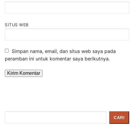
SITUS WEB
Simpan nama, email, dan situs web saya pada
peramban ini untuk komentar saya berikutnya.
Cari
CARI