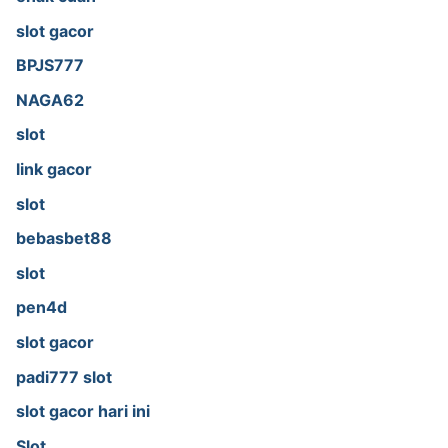
slot gacor
BPJS777
NAGA62
slot
link gacor
slot
bebasbet88
slot
pen4d
slot gacor
padi777 slot
slot gacor hari ini
Slot