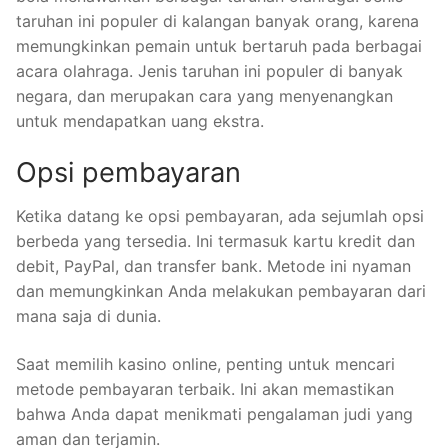
taruhan ini populer di kalangan banyak orang, karena
memungkinkan pemain untuk bertaruh pada berbagai
acara olahraga. Jenis taruhan ini populer di banyak
negara, dan merupakan cara yang menyenangkan
untuk mendapatkan uang ekstra.
Opsi pembayaran
Ketika datang ke opsi pembayaran, ada sejumlah opsi
berbeda yang tersedia. Ini termasuk kartu kredit dan
debit, PayPal, dan transfer bank. Metode ini nyaman
dan memungkinkan Anda melakukan pembayaran dari
mana saja di dunia.
Saat memilih kasino online, penting untuk mencari
metode pembayaran terbaik. Ini akan memastikan
bahwa Anda dapat menikmati pengalaman judi yang
aman dan terjamin.