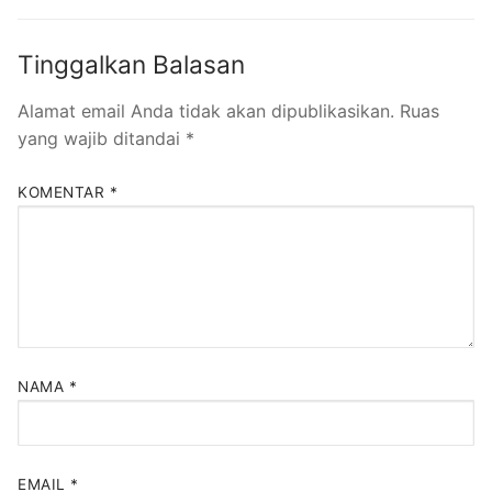
Tinggalkan Balasan
Alamat email Anda tidak akan dipublikasikan.
Ruas
yang wajib ditandai
*
KOMENTAR
*
NAMA
*
EMAIL
*