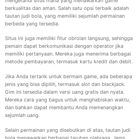
mengetahui situs mana yang menawarkan game
berkualitas dan aman. Salah satu opsi terbaik adalah
tautan judi bola, yang memiliki sejumlah permainan
berbeda yang tersedia.
Situs ini juga memiliki fitur obrolan langsung, sehingga
pemain dapat berkomunikasi dengan operator jika
memiliki pertanyaan. Mereka juga menerima berbagai
metode pembayaran, termasuk kartu kredit dan debit.
Jika Anda tertarik untuk bermain game, ada beberapa
jenis yang bisa dipilih, termasuk slot dan blackjack.
Gim ini tersedia dalam versi uang gratis dan nyata.
Mereka cara yang bagus untuk menghabiskan waktu,
dan bahkan dapat membantu Anda memenangkan
sejumlah uang.
Selain permainan yang disebutkan di atas, tautan judi
bola menawarkan berbagai taruhan olahraga. Jenis