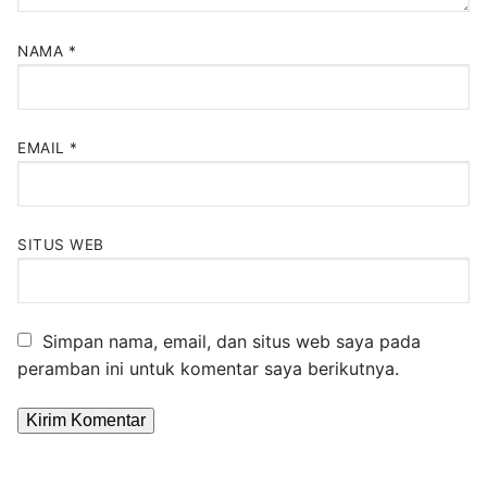
NAMA
*
EMAIL
*
SITUS WEB
Simpan nama, email, dan situs web saya pada
peramban ini untuk komentar saya berikutnya.