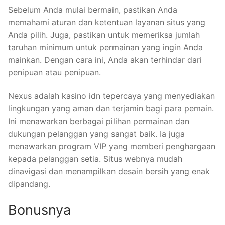
Sebelum Anda mulai bermain, pastikan Anda
memahami aturan dan ketentuan layanan situs yang
Anda pilih. Juga, pastikan untuk memeriksa jumlah
taruhan minimum untuk permainan yang ingin Anda
mainkan. Dengan cara ini, Anda akan terhindar dari
penipuan atau penipuan.
Nexus adalah kasino idn tepercaya yang menyediakan
lingkungan yang aman dan terjamin bagi para pemain.
Ini menawarkan berbagai pilihan permainan dan
dukungan pelanggan yang sangat baik. Ia juga
menawarkan program VIP yang memberi penghargaan
kepada pelanggan setia. Situs webnya mudah
dinavigasi dan menampilkan desain bersih yang enak
dipandang.
Bonusnya