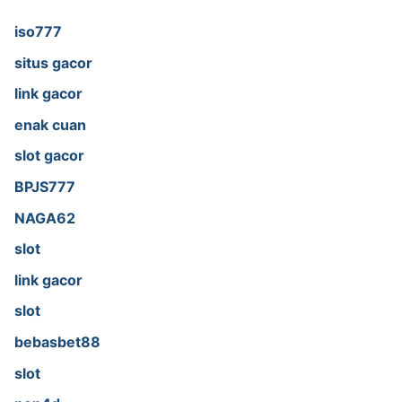
iso777
situs gacor
link gacor
enak cuan
slot gacor
BPJS777
NAGA62
slot
link gacor
slot
bebasbet88
slot