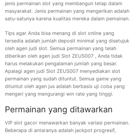
jenis permainan slot yang membangun tetap dalam
masyarakat. Jenis permainan yang mengerikan adalah
satu-satunya karena kualitas mereka dalam pemainan.
Tips agar Anda bisa menang di slot online yang
tersedia adalah jumlah deposit minimal yang disetujuk
oleh agen judi slot. Semua permainan yang telah
diberikan oleh agen judi Slot ZEUS007 , Anda tidak
harus melakukan pengalaman jumlah yang besar.
Apalagi agen judi Slot ZEUS007 menyediakan slot
permainan yang sudah dituntut. Semua game yang
dituntut oleh agen jus adalah berbasis uji coba yang
mengeri yang mengurangi win rate yang tinggi.
Permainan yang ditawarkan
VIP slot gacor menawarkan banyak variasi permainan.
Beberapa di antaranya adalah jackpot progresif,