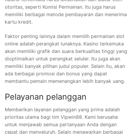
otoritas, seperti Komisi Permainan. Itu juga harus
memiliki berbagai metode pembayaran dan menerima
kartu kredit.
Faktor penting lainnya dalam memilih permainan slot
online adalah perangkat lunaknya. Kasino terkemuka
akan memiliki grafik dan suara berkualitas tinggi yang
dioptimalkan untuk perangkat seluler. Itu juga akan
memiliki banyak pilihan judul populer. Selain itu, akan
ada berbagai promosi dan bonus yang dapat
membantu pemain memenangkan lebih banyak uang.
Pelayanan pelanggan
Memberikan layanan pelanggan yang prima adalah
prioritas utama bagi tim Vipwin88. Kami berusaha
untuk menjawab semua pertanyaan Anda dengan
cepat dan menyeluruh. Selain menawarkan berbagai