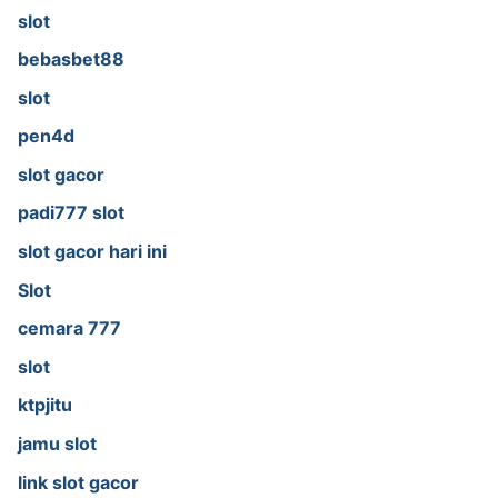
slot
bebasbet88
slot
pen4d
slot gacor
padi777 slot
slot gacor hari ini
Slot
cemara 777
slot
ktpjitu
jamu slot
link slot gacor