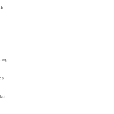
ka
yang
da
ksi