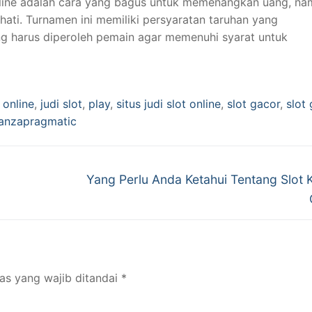
nline adalah cara yang bagus untuk memenangkan uang, n
ati. Turnamen ini memiliki persyaratan taruhan yang
ng harus diperoleh pemain agar memenuhi syarat untuk
 online
,
judi slot
,
play
,
situs judi slot online
,
slot gacor
,
slot
anzapragmatic
Next
Yang Perlu Anda Ketahui Tentang Slot 
post:
as yang wajib ditandai
*