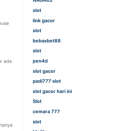
NAGA62
slot
link gacor
ouse
slot
bebasbet88
slot
pen4d
k ada
slot gacor
padi777 slot
slot gacor hari ini
Slot
cemara 777
slot
 hanya