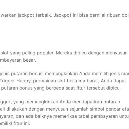
warkan jackpot terbaik. Jackpot ini bisa bernilai ribuan dol
n slot yang paling populer. Mereka dipicu dengan menyusun
mbayaran besar.
jenis putaran bonus, memungkinkan Anda memilih jenis ma
Trigger Happy, permainan slot bertema barat, Anda dapat
 putaran bonus yang berbeda saat fitur tersebut dipicu.
retrigger’, yang memungkinkan Anda mendapatkan putaran
kali dilakukan dengan menyusun sejumlah simbol pencar at
bayaran, dan ada baiknya memeriksa tabel pembayaran untu
iki fitur ini.