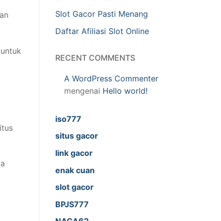
Slot Gacor Pasti Menang
kan
Daftar Afiliasi Slot Online
 untuk
RECENT COMMENTS
A WordPress Commenter
mengenai
Hello world!
iso777
itus
situs gacor
link gacor
da
enak cuan
slot gacor
BPJS777