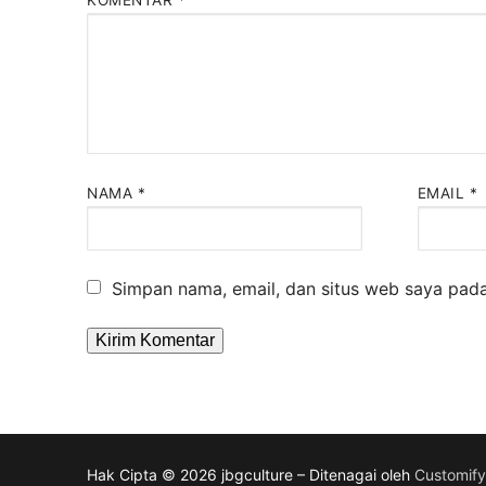
NAMA
*
EMAIL
*
Simpan nama, email, dan situs web saya pada
Hak Cipta © 2026 jbgculture – Ditenagai oleh
Customify