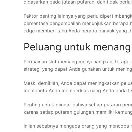
didasarkan pada jutaan putaran, dan tidak berl
Faktor penting lainnya yang perlu dipertimbang
persentase pengembalian menunjukkan berapa b
edge memberi tahu Anda berapa banyak yang di
Peluang untuk menang
Permainan slot memang menyenangkan, tetapi ju
strategi yang dapat Anda gunakan untuk menin
Meski demikian, Anda dapat meningkatkan pelua
membantu Anda memperluas uang Anda pada leb
Penting untuk diingat bahwa setiap putaran per
karena setiap putaran gulungan memiliki kemun
Inilah sebabnya mengapa orang yang mencoba 