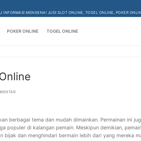
INFORMASI MENGENAI JUDI SLOT ONLINE, TOGEL ONLINE, POKER ONLIN
POKER ONLINE
TOGEL ONLINE
Cari:
Online
MENTAR
an berbagai tema dan mudah dimainkan. Permainan ini ju
gga populer di kalangan pemain. Meskipun demikian, pemai
n bijak dan menghindari bermain lebih dari yang mereka 