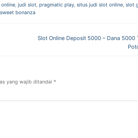
 online
,
judi slot
,
pragmatic play
,
situs judi slot online
,
slot 
sweet bonanza
Next
Slot Online Deposit 5000 – Dana 5000
post:
Pot
as yang wajib ditandai
*