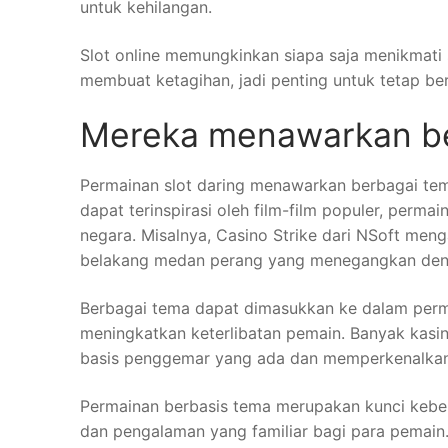
untuk kehilangan.
Slot online memungkinkan siapa saja menikmati s
membuat ketagihan, jadi penting untuk tetap b
Mereka menawarkan b
Permainan slot daring menawarkan berbagai te
dapat terinspirasi oleh film-film populer, perm
negara. Misalnya, Casino Strike dari NSoft menga
belakang medan perang yang menegangkan deng
Berbagai tema dapat dimasukkan ke dalam perma
meningkatkan keterlibatan pemain. Banyak kas
basis penggemar yang ada dan memperkenalkan
Permainan berbasis tema merupakan kunci keber
dan pengalaman yang familiar bagi para pemain. 