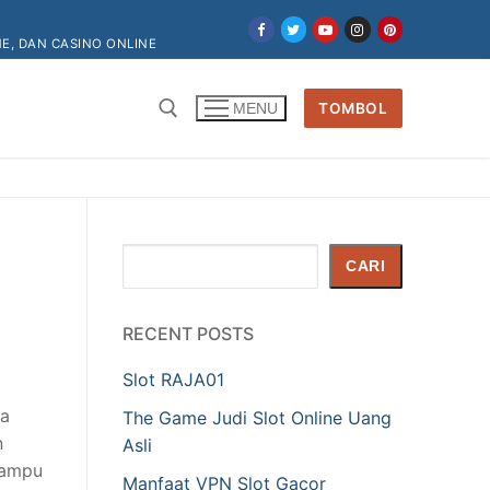
E, DAN CASINO ONLINE
TOMBOL
MENU
Cari
CARI
RECENT POSTS
Slot RAJA01
ga
The Game Judi Slot Online Uang
n
Asli
mampu
Manfaat VPN Slot Gacor