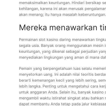
memaksimalkan keuntungan. Hindari bersikap se
kehilangan, karena ini akan merusak pengalaman
akan menang; itu hanya masalah keberuntungan.
Mereka menawarkan tin
Permainan slot kasino daring menawarkan tingka
segala usia. Banyak orang menggunakan mesin in
keuntungan, yang dikenal sebagai perjudian yang
menyediakan lingkungan yang aman di mana data p
Pemain yang berpengetahuan luas selalu memer
menyetorkan uang. Ini adalah nilai teoritis berd
berarti kemenangan kecil yang lebih sering, sem
lebih langka. Penting untuk mengetahui cara ker
untuk anggaran Anda. Selain itu, banyak kasin
mengambil waktu istirahat singkat atau bahkan m
dapat membantu Anda tetap pada jalur kebiasaa