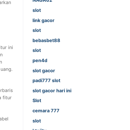
NAGA62
arkan
slot
link gacor
slot
bebasbet88
ur ini
slot
an
pen4d
n
 uang.
slot gacor
padi777 slot
rbaris
slot gacor hari ini
 fitur
Slot
cemara 777
abel
slot