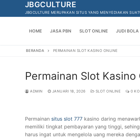
JBGCULTURE
Lompat
ke
JBGCULTURE MERUPAKAN SITUS YANG MENYEDIAKAN SUATU 
konten
HOME
JASA PBN
SLOT ONLINE
JUDI BOLA
BERANDA
PERMAINAN SLOT KASINO ONLINE
Permainan Slot Kasino 
ADMIN
JANUARI 18, 2026
SLOT ONLINE
0 KO
Permainan
situs slot 777
kasino daring menawark
memiliki tingkat pembayaran yang tinggi, sehin
harus ingat untuk mengelola uang mereka denga