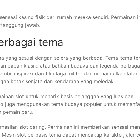
ensasi kasino fisik dari rumah mereka sendiri. Permainan in
ertanggung jawab.
erbagai tema
ma yang sesuai dengan selera yang berbeda. Tema-tema te
ainan papan klasik, atau bahkan budaya dan legenda berbaga
mbil inspirasi dari film laga militer dan menampilkan latar
an kotak senjata dan kendaraan yang meledak.
inan slot untuk menarik basis pelanggan yang luas dan
ino juga menggunakan tema budaya populer untuk memanf
 pemain baru.
hasilan slot daring. Permainan ini memberikan sensasi me
Mesin slot berbasis tema dapat mencakup karakter, alur ce