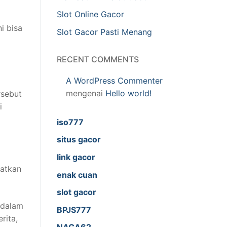
Slot Online Gacor
i bisa
Slot Gacor Pasti Menang
RECENT COMMENTS
A WordPress Commenter
mengenai
Hello world!
rsebut
i
iso777
situs gacor
link gacor
aatkan
enak cuan
slot gacor
ndalam
BPJS777
rita,