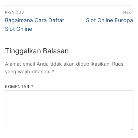
Navigasi
PREVIOUS
NEXT
pos
Previous
Next
Bagaimana Cara Daftar
Slot Online Europa
post:
post:
Slot Online
Tinggalkan Balasan
Alamat email Anda tidak akan dipublikasikan.
Ruas
yang wajib ditandai
*
KOMENTAR
*