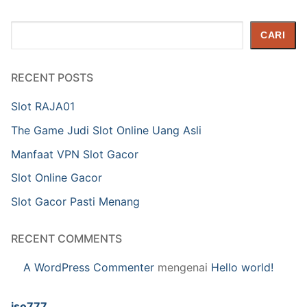
Cari
CARI
RECENT POSTS
Slot RAJA01
The Game Judi Slot Online Uang Asli
Manfaat VPN Slot Gacor
Slot Online Gacor
Slot Gacor Pasti Menang
RECENT COMMENTS
A WordPress Commenter
mengenai
Hello world!
iso777