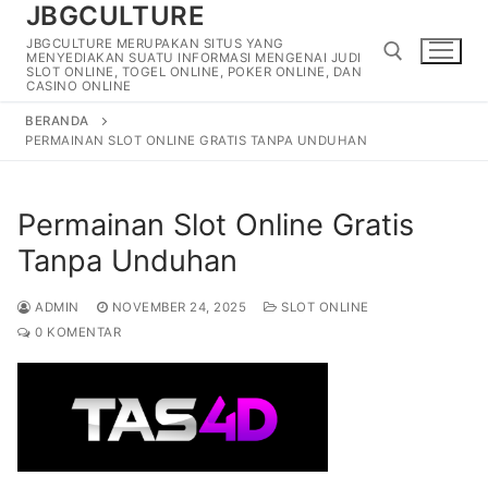
JBGCULTURE
Lompat
ke
JBGCULTURE MERUPAKAN SITUS YANG
MENYEDIAKAN SUATU INFORMASI MENGENAI JUDI
konten
SLOT ONLINE, TOGEL ONLINE, POKER ONLINE, DAN
CASINO ONLINE
BERANDA
Cari:
PERMAINAN SLOT ONLINE GRATIS TANPA UNDUHAN
Permainan Slot Online Gratis
Tanpa Unduhan
ADMIN
NOVEMBER 24, 2025
SLOT ONLINE
0 KOMENTAR