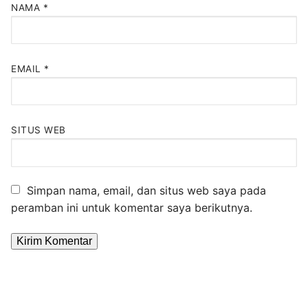
NAMA
*
EMAIL
*
SITUS WEB
Simpan nama, email, dan situs web saya pada
peramban ini untuk komentar saya berikutnya.