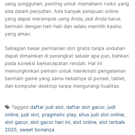
uang sungguhan, penting untuk memahami risiko yang
ada dalam perjudian. Ada banyak penipuan online
yang dapat merampok uang Anda, jadi Anda harus
bermain dengan hati-hati dan selalu memilih kasino
yang aman.
Sebagian besar permainan slot gratis tanpa unduhan
dapat dimainkan di perangkat seluler apa pun, bahkan
pada koneksi berkecepatan rendah. Hal ini
memungkinkan pemain untuk menikmati pengalaman
bermain game yang sama hebatnya di ponsel, tablet,
dan komputer desktop tanpa mengurangi kualitas.
Tagged
daftar judi slot
,
daftar slot gacor
,
judi
online
,
judi slot
,
pragmatic play
,
situs judi slot online
,
slot gacor
,
slot gacor hari ini
,
slot online
,
slot terbaik
2025
,
sweet bonanza