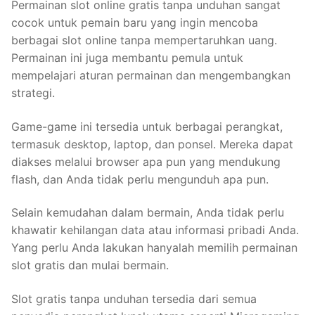
Permainan slot online gratis tanpa unduhan sangat
cocok untuk pemain baru yang ingin mencoba
berbagai slot online tanpa mempertaruhkan uang.
Permainan ini juga membantu pemula untuk
mempelajari aturan permainan dan mengembangkan
strategi.
Game-game ini tersedia untuk berbagai perangkat,
termasuk desktop, laptop, dan ponsel. Mereka dapat
diakses melalui browser apa pun yang mendukung
flash, dan Anda tidak perlu mengunduh apa pun.
Selain kemudahan dalam bermain, Anda tidak perlu
khawatir kehilangan data atau informasi pribadi Anda.
Yang perlu Anda lakukan hanyalah memilih permainan
slot gratis dan mulai bermain.
Slot gratis tanpa unduhan tersedia dari semua