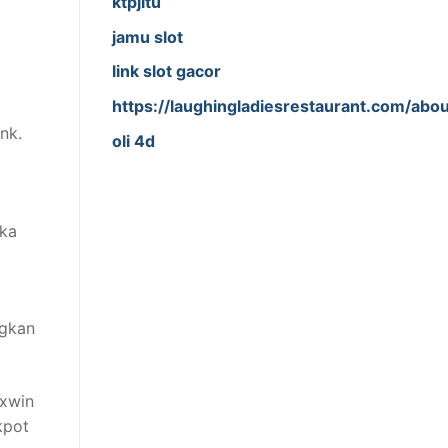
ktpjitu
jamu slot
link slot gacor
https://laughingladiesrestaurant.com/abou
nk.
oli 4d
eka
ngkan
axwin
kpot