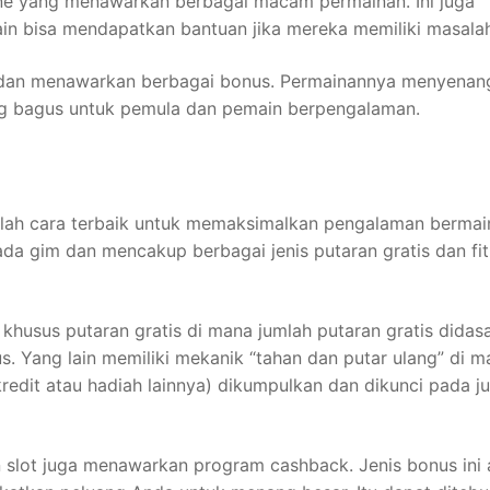
line yang menawarkan berbagai macam permainan. Ini juga
n bisa mendapatkan bantuan jika mereka memiliki masalah
g dan menawarkan berbagai bonus. Permainannya menyenan
ang bagus untuk pemula dan pemain berpengalaman.
alah cara terbaik untuk memaksimalkan pengalaman bermai
da gim dan mencakup berbagai jenis putaran gratis dan fit
husus putaran gratis di mana jumlah putaran gratis didas
Yang lain memiliki mekanik “tahan dan putar ulang” di m
 kredit atau hadiah lainnya) dikumpulkan dan dikunci pada j
n slot juga menawarkan program cashback. Jenis bonus ini 