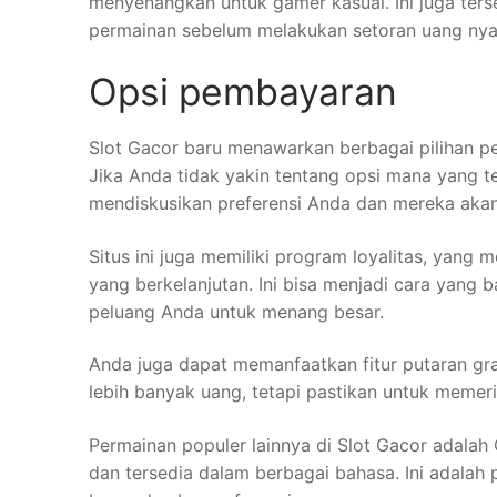
menyenangkan untuk gamer kasual. Ini juga ter
permainan sebelum melakukan setoran uang nya
Opsi pembayaran
Slot Gacor baru menawarkan berbagai pilihan pem
Jika Anda tidak yakin tentang opsi mana yang t
mendiskusikan preferensi Anda dan mereka akan
Situs ini juga memiliki program loyalitas, ya
yang berkelanjutan. Ini bisa menjadi cara yang
peluang Anda untuk menang besar.
Anda juga dapat memanfaatkan fitur putaran g
lebih banyak uang, tetapi pastikan untuk memer
Permainan populer lainnya di Slot Gacor adala
dan tersedia dalam berbagai bahasa. Ini adalah