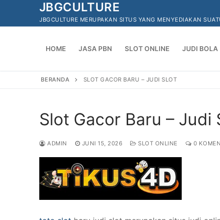
JBGCULTURE
Lompat
ke
JBGCULTURE MERUPAKAN SITUS YANG MENYEDIAKAN SUATU 
konten
HOME
JASA PBN
SLOT ONLINE
JUDI BOLA
BERANDA
SLOT GACOR BARU – JUDI SLOT
Slot Gacor Baru – Judi 
ADMIN
JUNI 15, 2026
SLOT ONLINE
0 KOMEN