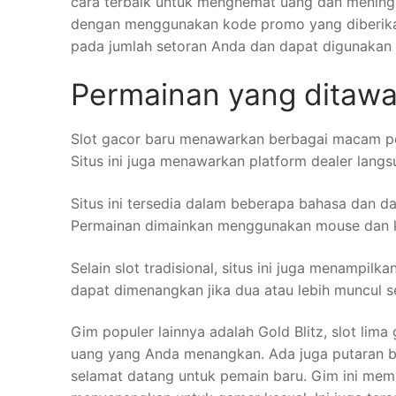
cara terbaik untuk menghemat uang dan meningk
dengan menggunakan kode promo yang diberika
pada jumlah setoran Anda dan dapat digunaka
Permainan yang ditaw
Slot gacor baru menawarkan berbagai macam perm
Situs ini juga menawarkan platform dealer langsu
Situs ini tersedia dalam beberapa bahasa dan dap
Permainan dimainkan menggunakan mouse dan k
Selain slot tradisional, situs ini juga menampilka
dapat dimenangkan jika dua atau lebih muncul s
Gim populer lainnya adalah Gold Blitz, slot li
uang yang Anda menangkan. Ada juga putaran bo
selamat datang untuk pemain baru. Gim ini memili