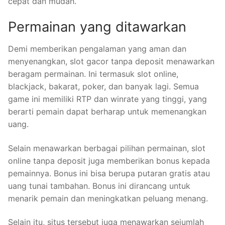
cepat dan mudah.
Permainan yang ditawarkan
Demi memberikan pengalaman yang aman dan
menyenangkan, slot gacor tanpa deposit menawarkan
beragam permainan. Ini termasuk slot online,
blackjack, bakarat, poker, dan banyak lagi. Semua
game ini memiliki RTP dan winrate yang tinggi, yang
berarti pemain dapat berharap untuk memenangkan
uang.
Selain menawarkan berbagai pilihan permainan, slot
online tanpa deposit juga memberikan bonus kepada
pemainnya. Bonus ini bisa berupa putaran gratis atau
uang tunai tambahan. Bonus ini dirancang untuk
menarik pemain dan meningkatkan peluang menang.
Selain itu, situs tersebut juga menawarkan sejumlah