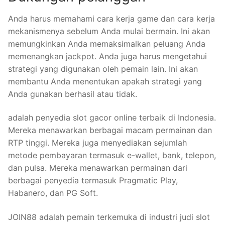
Anda harus memahami cara kerja game dan cara kerja
mekanismenya sebelum Anda mulai bermain. Ini akan
memungkinkan Anda memaksimalkan peluang Anda
memenangkan jackpot. Anda juga harus mengetahui
strategi yang digunakan oleh pemain lain. Ini akan
membantu Anda menentukan apakah strategi yang
Anda gunakan berhasil atau tidak.
adalah penyedia slot gacor online terbaik di Indonesia.
Mereka menawarkan berbagai macam permainan dan
RTP tinggi. Mereka juga menyediakan sejumlah
metode pembayaran termasuk e-wallet, bank, telepon,
dan pulsa. Mereka menawarkan permainan dari
berbagai penyedia termasuk Pragmatic Play,
Habanero, dan PG Soft.
JOIN88 adalah pemain terkemuka di industri judi slot