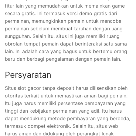
fitur lain yang memudahkan untuk memainkan game
secara gratis. Ini termasuk versi demo gratis dari
permainan, memungkinkan pemain untuk mencoba
permainan sebelum membuat taruhan dengan uang
sungguhan. Selain itu, situs ini juga memiliki ruang
obrolan tempat pemain dapat berinteraksi satu sama
lain. Ini adalah cara yang bagus untuk bertemu orang
baru dan berbagi pengalaman dengan pemain lain.
Persyaratan
Situs slot gacor tanpa deposit harus dilisensikan oleh
otoritas terkait untuk memastikan aman bagi pemain.
Itu juga harus memiliki persentase pembayaran yang
tinggi dan kebijakan permainan yang adil. Itu harus
dapat mendukung metode pembayaran yang berbeda,
termasuk dompet elektronik. Selain itu, situs web
harus aman dan didukung oleh perangkat lunak