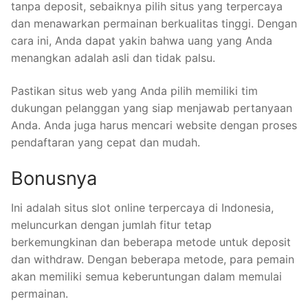
tanpa deposit, sebaiknya pilih situs yang terpercaya
dan menawarkan permainan berkualitas tinggi. Dengan
cara ini, Anda dapat yakin bahwa uang yang Anda
menangkan adalah asli dan tidak palsu.
Pastikan situs web yang Anda pilih memiliki tim
dukungan pelanggan yang siap menjawab pertanyaan
Anda. Anda juga harus mencari website dengan proses
pendaftaran yang cepat dan mudah.
Bonusnya
Ini adalah situs slot online terpercaya di Indonesia,
meluncurkan dengan jumlah fitur tetap
berkemungkinan dan beberapa metode untuk deposit
dan withdraw. Dengan beberapa metode, para pemain
akan memiliki semua keberuntungan dalam memulai
permainan.