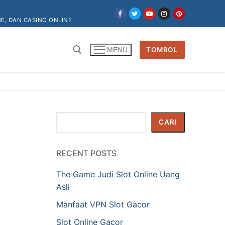
E, DAN CASINO ONLINE
TOMBOL
MENU
Cari
CARI
RECENT POSTS
The Game Judi Slot Online Uang
Asli
Manfaat VPN Slot Gacor
Slot Online Gacor