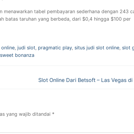
, dan menawarkan tabel pembayaran sederhana dengan 243 c
ah batas taruhan yang berbeda, dari $0,4 hingga $100 per
 online
,
judi slot
,
pragmatic play
,
situs judi slot online
,
slot 
sweet bonanza
Next
Slot Online Dari Betsoft – Las Vegas di
post:
as yang wajib ditandai
*