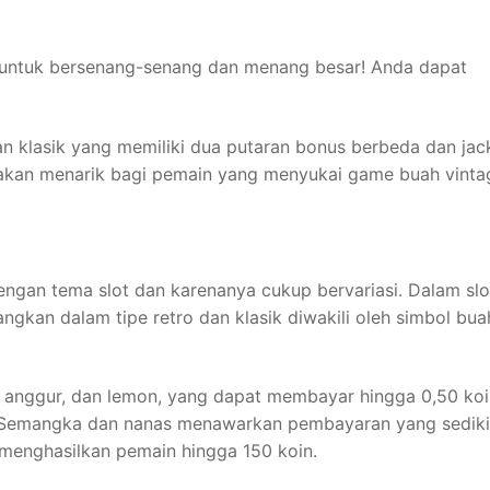
 untuk bersenang-senang dan menang besar! Anda dapat
gan klasik yang memiliki dua putaran bonus berbeda dan jac
a akan menarik bagi pemain yang menyukai game buah vinta
dengan tema slot dan karenanya cukup bervariasi. Dalam slo
angkan dalam tipe retro dan klasik diwakili oleh simbol bua
, anggur, dan lemon, yang dapat membayar hingga 0,50 koi
. Semangka dan nanas menawarkan pembayaran yang sedikit
 menghasilkan pemain hingga 150 koin.