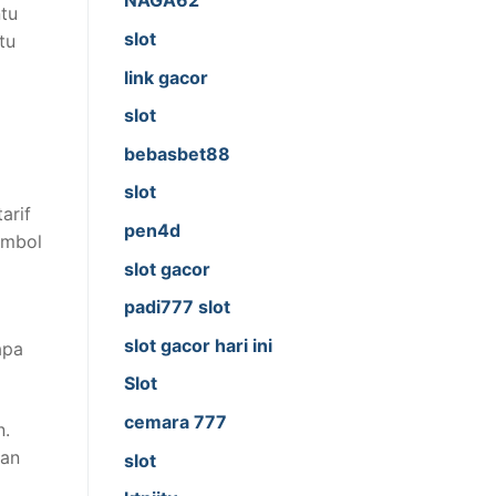
NAGA62
tu
slot
tu
link gacor
slot
bebasbet88
slot
arif
pen4d
imbol
slot gacor
padi777 slot
slot gacor hari ini
apa
Slot
cemara 777
n.
dan
slot