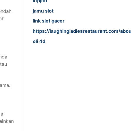
ktpjitu
jamu slot
endah.
ah
link slot gacor
https://laughingladiesrestaurant.com/abou
oli 4d
Anda
tau
lama.
da
ainkan