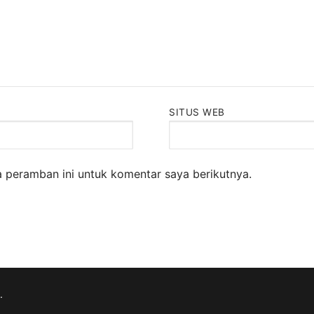
SITUS WEB
 peramban ini untuk komentar saya berikutnya.
.