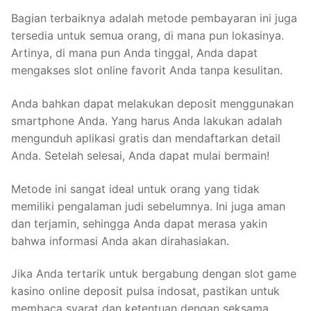
Bagian terbaiknya adalah metode pembayaran ini juga
tersedia untuk semua orang, di mana pun lokasinya.
Artinya, di mana pun Anda tinggal, Anda dapat
mengakses slot online favorit Anda tanpa kesulitan.
Anda bahkan dapat melakukan deposit menggunakan
smartphone Anda. Yang harus Anda lakukan adalah
mengunduh aplikasi gratis dan mendaftarkan detail
Anda. Setelah selesai, Anda dapat mulai bermain!
Metode ini sangat ideal untuk orang yang tidak
memiliki pengalaman judi sebelumnya. Ini juga aman
dan terjamin, sehingga Anda dapat merasa yakin
bahwa informasi Anda akan dirahasiakan.
Jika Anda tertarik untuk bergabung dengan slot game
kasino online deposit pulsa indosat, pastikan untuk
membaca syarat dan ketentuan dengan seksama.