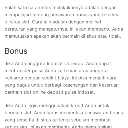
Salah satu cara untuk melakukannya adalah dengan
mempelajari tentang penawaran bonus yang tersedia
di situs slot. Cara lain adalah dengan melihat
peraturan yang mengaturnya. Ini akan membantu Anda
memutuskan apakah akan bermain di situs atau tidak.
Bonus
Jika Anda anggota Indosat Ooredoo, Anda dapat
mentransfer pulsa Anda ke teman atau anggota
keluarga dengan sedikit biaya. Ini bisa menjadi cara
yang bagus untuk berbagi kesenangan dan keseruan
bermain slot online deposit pulsa indosat.
Jika Anda ingin menggunakan kredit Anda untuk
bermain slot, Anda harus memeriksa penawaran bonus
yang tersedia di situs tertentu sebelum membuat
keputusan. Ini akan membantu Anda memutuskan