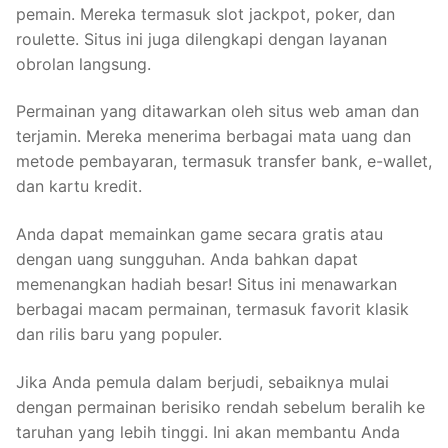
pemain. Mereka termasuk slot jackpot, poker, dan
roulette. Situs ini juga dilengkapi dengan layanan
obrolan langsung.
Permainan yang ditawarkan oleh situs web aman dan
terjamin. Mereka menerima berbagai mata uang dan
metode pembayaran, termasuk transfer bank, e-wallet,
dan kartu kredit.
Anda dapat memainkan game secara gratis atau
dengan uang sungguhan. Anda bahkan dapat
memenangkan hadiah besar! Situs ini menawarkan
berbagai macam permainan, termasuk favorit klasik
dan rilis baru yang populer.
Jika Anda pemula dalam berjudi, sebaiknya mulai
dengan permainan berisiko rendah sebelum beralih ke
taruhan yang lebih tinggi. Ini akan membantu Anda