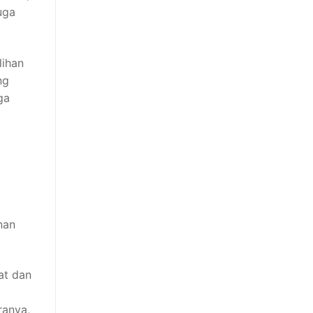
uga
lihan
ng
ga
nan
at dan
ranya,