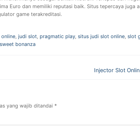
ma Euro dan memiliki reputasi baik. Situs tepercaya juga 
gulator game terakreditasi.
 online
,
judi slot
,
pragmatic play
,
situs judi slot online
,
slot 
sweet bonanza
Next
Injector Slot Onli
post:
as yang wajib ditandai
*