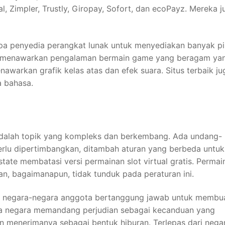
Pal, Zimpler, Trustly, Giropay, Sofort, dan ecoPayz. Mereka j
apa penyedia perangkat lunak untuk menyediakan banyak pi
k menawarkan pengalaman bermain game yang beragam ya
arkan grafik kelas atas dan efek suara. Situs terbaik ju
 bahasa.
 adalah topik yang kompleks dan berkembang. Ada undang-
erlu dipertimbangkan, ditambah aturan yang berbeda untuk
rstate membatasi versi permainan slot virtual gratis. Permai
an, bagaimanapun, tidak tunduk pada peraturan ini.
negara-negara anggota bertanggung jawab untuk membu
a negara memandang perjudian sebagai kecanduan yang
n menerimanya sebagai bentuk hiburan. Terlepas dari nega