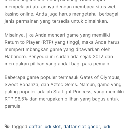
mempelajari aturannya dengan membaca situs web
kasino online. Anda juga harus mengetahui berbagai
jenis permainan yang tersedia untuk dimainkan.
Misalnya, jika Anda mencari game yang memiliki
Return to Player (RTP) yang tinggi, maka Anda harus
mempertimbangkan game yang ditawarkan oleh
Habanero. Penyedia ini sudah ada sejak 2012 dan
merupakan pilihan yang andal bagi para pemain.
Beberapa game populer termasuk Gates of Olympus,
Sweet Bonanza, dan Aztec Gems. Namun, game yang
paling populer adalah Starlight Princess, yang memiliki
RTP 96,5% dan merupakan pilihan yang bagus untuk
pemula.
Tagged
daftar judi slot
,
daftar slot gacor
,
judi