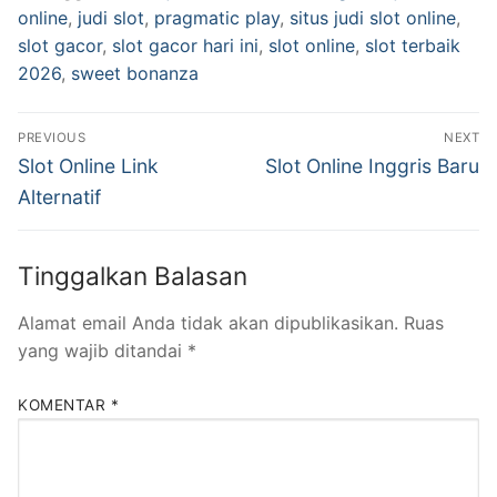
online
,
judi slot
,
pragmatic play
,
situs judi slot online
,
slot gacor
,
slot gacor hari ini
,
slot online
,
slot terbaik
2026
,
sweet bonanza
Navigasi
PREVIOUS
NEXT
pos
Previous
Next
Slot Online Link
Slot Online Inggris Baru
post:
post:
Alternatif
Tinggalkan Balasan
Alamat email Anda tidak akan dipublikasikan.
Ruas
yang wajib ditandai
*
KOMENTAR
*