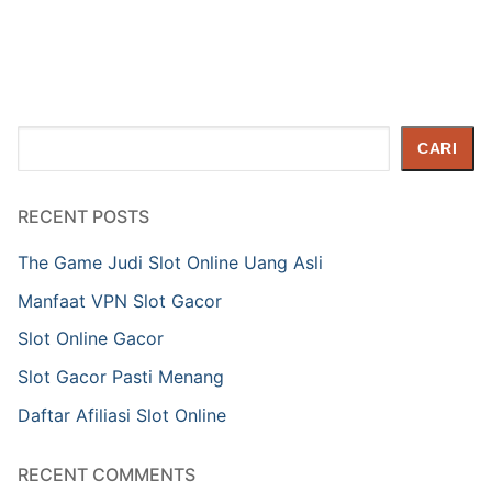
Cari
CARI
RECENT POSTS
The Game Judi Slot Online Uang Asli
Manfaat VPN Slot Gacor
Slot Online Gacor
Slot Gacor Pasti Menang
Daftar Afiliasi Slot Online
RECENT COMMENTS