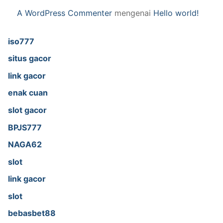
A WordPress Commenter
mengenai
Hello world!
iso777
situs gacor
link gacor
enak cuan
slot gacor
BPJS777
NAGA62
slot
link gacor
slot
bebasbet88