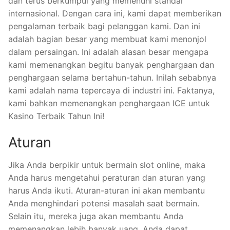
dan terus berkumpul yang memenuhi standar
internasional. Dengan cara ini, kami dapat memberikan
pengalaman terbaik bagi pelanggan kami. Dan ini
adalah bagian besar yang membuat kami menonjol
dalam persaingan. Ini adalah alasan besar mengapa
kami memenangkan begitu banyak penghargaan dan
penghargaan selama bertahun-tahun. Inilah sebabnya
kami adalah nama tepercaya di industri ini. Faktanya,
kami bahkan memenangkan penghargaan ICE untuk
Kasino Terbaik Tahun Ini!
Aturan
Jika Anda berpikir untuk bermain slot online, maka
Anda harus mengetahui peraturan dan aturan yang
harus Anda ikuti. Aturan-aturan ini akan membantu
Anda menghindari potensi masalah saat bermain.
Selain itu, mereka juga akan membantu Anda
memenangkan lebih banyak uang. Anda dapat