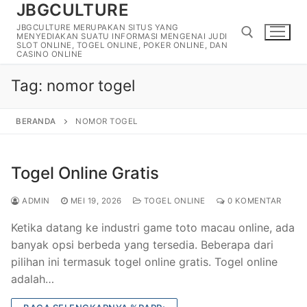
JBGCULTURE
Lompat
ke
JBGCULTURE MERUPAKAN SITUS YANG
MENYEDIAKAN SUATU INFORMASI MENGENAI JUDI
konten
SLOT ONLINE, TOGEL ONLINE, POKER ONLINE, DAN
CASINO ONLINE
Tag:
nomor togel
Cari:
BERANDA
NOMOR TOGEL
Togel Online Gratis
ADMIN
MEI 19, 2026
TOGEL ONLINE
0 KOMENTAR
Ketika datang ke industri game toto macau online, ada
banyak opsi berbeda yang tersedia. Beberapa dari
pilihan ini termasuk togel online gratis. Togel online
adalah…