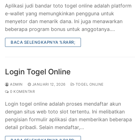
Aplikasi judi bandar toto togel online adalah platform
e-wallet yang memungkinkan pengguna untuk
menyetor dan menarik dana. Ini juga menawarkan
beberapa program bonus untuk anggotanya.…
BACA SELENGKAPNYA %RARR;
Login Togel Online
ADMIN
JANUARI 12, 2026
TOGEL ONLINE
0 KOMENTAR
Login togel online adalah proses mendaftar akun
dengan situs web toto slot tertentu. Ini melibatkan
pengisian formulir aplikasi dan memberikan beberapa
detail pribadi. Selain mendaftar,…