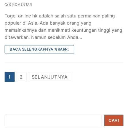
0 KOMENTAR
Togel online hk adalah salah satu permainan paling
populer di Asia. Ada banyak orang yang
memainkannya dan menikmati keuntungan tinggi yang
ditawarkan. Namun sebelum Anda…
BACA SELENGKAPNYA %RARR;
Paginasi
1
2
SELANJUTNYA
pos
Cari
CARI