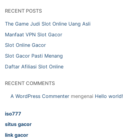
RECENT POSTS
The Game Judi Slot Online Uang Asli
Manfaat VPN Slot Gacor
Slot Online Gacor
Slot Gacor Pasti Menang
Daftar Afiliasi Slot Online
RECENT COMMENTS
A WordPress Commenter
mengenai
Hello world!
iso777
situs gacor
link gacor