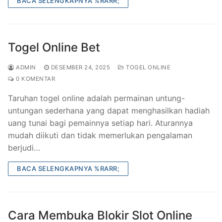
BACA SELENGKAPNYA %RARR;
Togel Online Bet
ADMIN
DESEMBER 24, 2025
TOGEL ONLINE
0 KOMENTAR
Taruhan togel online adalah permainan untung-
untungan sederhana yang dapat menghasilkan hadiah
uang tunai bagi pemainnya setiap hari. Aturannya
mudah diikuti dan tidak memerlukan pengalaman
berjudi…
BACA SELENGKAPNYA %RARR;
Cara Membuka Blokir Slot Online