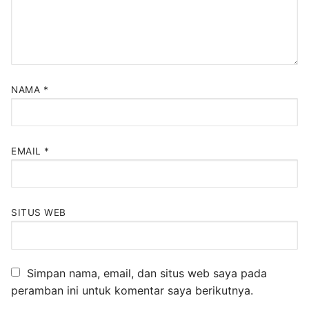
NAMA
*
EMAIL
*
SITUS WEB
Simpan nama, email, dan situs web saya pada
peramban ini untuk komentar saya berikutnya.