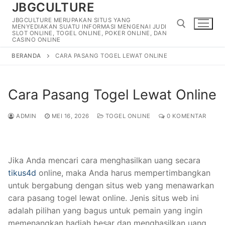
JBGCULTURE
Lompat
ke
JBGCULTURE MERUPAKAN SITUS YANG
MENYEDIAKAN SUATU INFORMASI MENGENAI JUDI
konten
SLOT ONLINE, TOGEL ONLINE, POKER ONLINE, DAN
CASINO ONLINE
BERANDA
CARA PASANG TOGEL LEWAT ONLINE
Cari:
Cara Pasang Togel Lewat Online
ADMIN
MEI 16, 2026
TOGEL ONLINE
0 KOMENTAR
Jika Anda mencari cara menghasilkan uang secara
tikus4d
online, maka Anda harus mempertimbangkan
untuk bergabung dengan situs web yang menawarkan
cara pasang togel lewat online. Jenis situs web ini
adalah pilihan yang bagus untuk pemain yang ingin
memenangkan hadiah besar dan menghasilkan uang