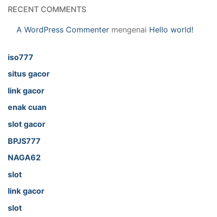
RECENT COMMENTS
A WordPress Commenter
mengenai
Hello world!
iso777
situs gacor
link gacor
enak cuan
slot gacor
BPJS777
NAGA62
slot
link gacor
slot